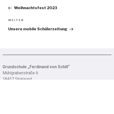
Weihnachtsfest 2023
WEITER
Unsere mobile Schülerzeitung
Grundschule „Ferdinand von Schill“
Mühlgrabenstraße 6
18437 Stralsund
So erreichen Sie uns:
Telefon: 03831/252913
Mail: schill-schule@stralsund.de