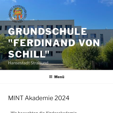
GRUNDSCHULE
"FERDINAND VON
SCHILL"
Hansestadt Stralsund
Menü
MINT Akademie 2024