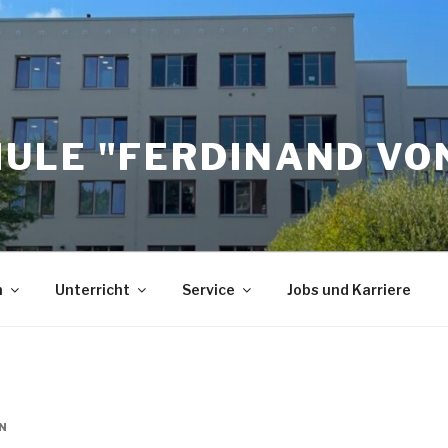
ULE "FERDINAND VON
n
Unterricht
Service
Jobs und Karriere
N